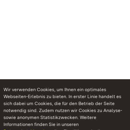
Wir verwenden Cookies, um Ihnen ein optimales
Webseiten-Erlebnis zu bieten. In erster Linie handelt es
Kommen. Staunen. Genießen.
sich dabei um Cookies, die für den Betrieb der Seite
notwendig sind. Zudem nutzen wir Cookies zu Analyse-
sowie anonymen Statistikzwecken. Weitere
Informationen finden Sie in unseren