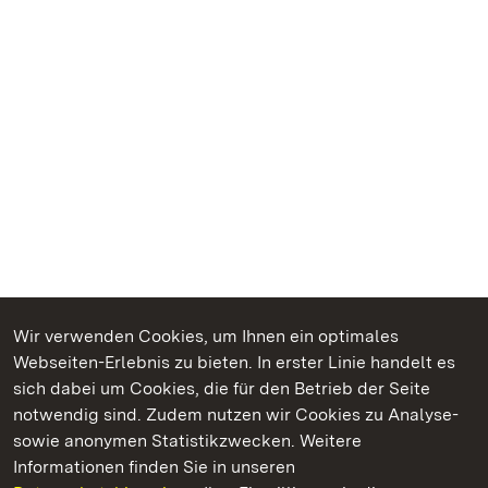
Wir verwenden Cookies, um Ihnen ein optimales
Webseiten-Erlebnis zu bieten. In erster Linie handelt es
Kommen. Staunen. Genießen.
sich dabei um Cookies, die für den Betrieb der Seite
notwendig sind. Zudem nutzen wir Cookies zu Analyse-
sowie anonymen Statistikzwecken. Weitere
Informationen finden Sie in unseren