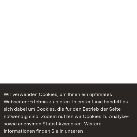
Wir verwenden Cookies, um Ihnen ein optimales
Webseiten-Erlebnis zu bieten. In erster Linie handelt es
Kommen. Staunen. Genießen.
sich dabei um Cookies, die für den Betrieb der Seite
notwendig sind. Zudem nutzen wir Cookies zu Analyse-
sowie anonymen Statistikzwecken. Weitere
Informationen finden Sie in unseren