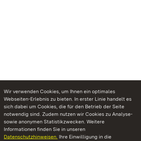
Wir verwenden Cookies, um Ihnen ein optimales
Webseiten-Erlebnis zu bieten. In erster Linie handelt es
Kommen. Staunen. Genießen.
sich dabei um Cookies, die für den Betrieb der Seite
notwendig sind. Zudem nutzen wir Cookies zu Analyse-
sowie anonymen Statistikzwecken. Weitere
Informationen finden Sie in unseren
Datenschutzhinweisen.
Ihre Einwilligung in die
Schloss und Schlossgarten Schwetzingen