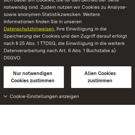
notwendig sind. Zudem nutzen wir Cookies zu Analyse-
sowie anonymen Statistikzwecken. Weitere
Informationen finden Sie in unseren
Datenschutzhinweisen.
Ihre Einwilligung in die
Schloss und Schlossgarten Schwetzingen
Speicherung der Cookies und den Zugriff darauf erfolgt
nach § 25 Abs. 1 TTDSG, die Einwilligung in die weitere
Staatliche Schlösser und Gärten Baden-Württemberg
Datenverarbeitung nach Art. 6 Abs. 1 Buchstabe a)
DSGVO.
Kontakt
FAQ
Impressum
Datenschutz
Gebärdensprache
Leichte Sprache
Erklärung zur Barrierefreiheit
Nur notwendigen
Allen Cookies
BITV-konform (geprüfte Seiten)
Cookies zustimmen
zustimmen
Cookie-Einstellungen anzeigen
Weiteres
Portal
Monumente
Besuchen Sie uns auf
Facebook
Besuchen Sie uns auf