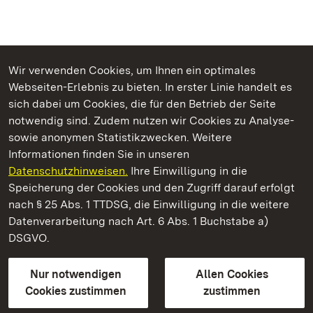
Wir verwenden Cookies, um Ihnen ein optimales
Webseiten-Erlebnis zu bieten. In erster Linie handelt es
Kommen. Staunen. Genießen.
sich dabei um Cookies, die für den Betrieb der Seite
notwendig sind. Zudem nutzen wir Cookies zu Analyse-
sowie anonymen Statistikzwecken. Weitere
Informationen finden Sie in unseren
Datenschutzhinweisen.
Ihre Einwilligung in die
Schloss und Schlossgarten Schwetzingen
Speicherung der Cookies und den Zugriff darauf erfolgt
nach § 25 Abs. 1 TTDSG, die Einwilligung in die weitere
Staatliche Schlösser und Gärten Baden-Württemberg
Datenverarbeitung nach Art. 6 Abs. 1 Buchstabe a)
DSGVO.
Kontakt
FAQ
Impressum
Datenschutz
Gebärdensprache
Leichte Sprache
Erklärung zur Barrierefreiheit
Nur notwendigen
Allen Cookies
BITV-konform (geprüfte Seiten)
Cookies zustimmen
zustimmen