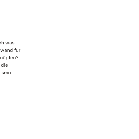
och was
rwand für
knüpfen?
 die
 sein