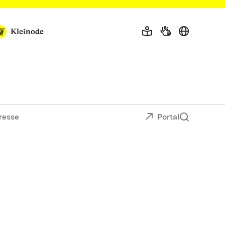
Kleinode
resse
Portal