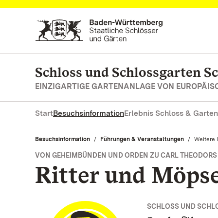
Zum Hauptinhalt springen
Schloss und Schlossgarten S
EINZIGARTIGE GARTENANLAGE VON EUROPÄI
Start
Besuchsinformation
Erlebnis Schloss & Garten
Besuchsinformation
Führungen & Veranstaltungen
Aktuell:
Weitere 
VON GEHEIMBÜNDEN UND ORDEN ZU CARL THEODORS 
Ritter und Möps
SCHLOSS UND SCHL