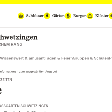
Schlösser
Gärten
Burgen
Klöster
chwetzingen
SCHEM RANG
Wissenswert & amüsant
Tagen & Feiern
Gruppen & Schulen
P
Informationen zum ausgewählten Angebot
ZEITEN
e
OSSGARTEN SCHWETZINGEN