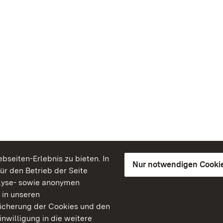
seiten-Erlebnis zu bieten. In
Nur notwendigen Cooki
für den Betrieb der Seite
lyse- sowie anonymen
 in unseren
peicherung der Cookies und den
inwilligung in die weitere