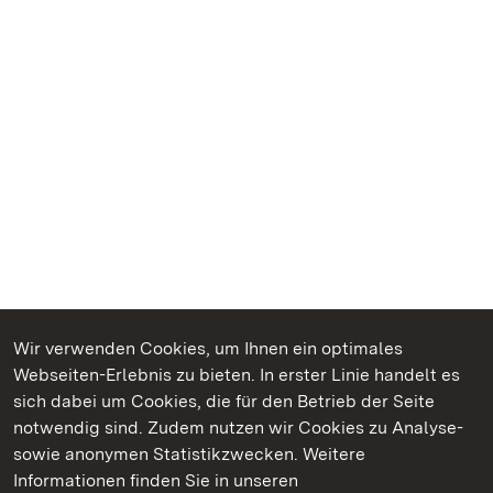
Wir verwenden Cookies, um Ihnen ein optimales
Webseiten-Erlebnis zu bieten. In erster Linie handelt es
Kommen. Staunen. Genießen.
sich dabei um Cookies, die für den Betrieb der Seite
notwendig sind. Zudem nutzen wir Cookies zu Analyse-
sowie anonymen Statistikzwecken. Weitere
Informationen finden Sie in unseren