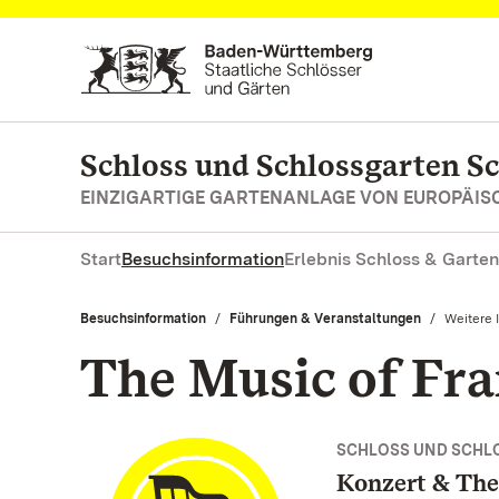
Zum Hauptinhalt springen
Schloss und Schlossgarten S
EINZIGARTIGE GARTENANLAGE VON EUROPÄI
Start
Besuchsinformation
Erlebnis Schloss & Garten
Besuchsinformation
Führungen & Veranstaltungen
Aktuell:
Weitere 
The Music of Fra
SCHLOSS UND SCHL
Konzert & The