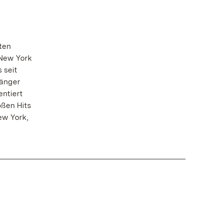
ten
 New York
 seit
Sänger
ntiert
oßen Hits
ew York,