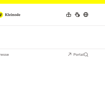
Kleinode
resse
Portal