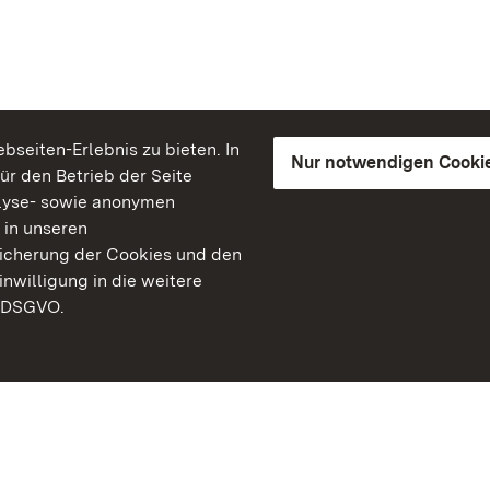
seiten-Erlebnis zu bieten. In
Nur notwendigen Cooki
für den Betrieb der Seite
lyse- sowie anonymen
 in unseren
peicherung der Cookies und den
inwilligung in die weitere
) DSGVO.
Staatliche Schlösser un
Baden-Württemberg
Kontakt
FAQ
Impressum
Datenschutz