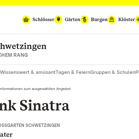
Schlösser
Gärten
Burgen
Klöster
chwetzingen
SCHEM RANG
Wissenswert & amüsant
Tagen & Feiern
Gruppen & Schulen
P
Informationen zum ausgewählten Angebot
nk Sinatra
OSSGARTEN SCHWETZINGEN
ater