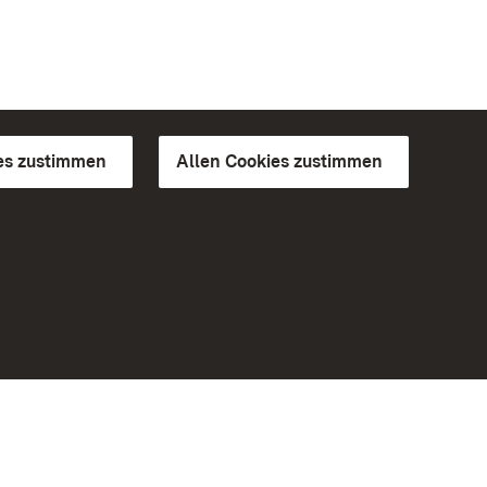
es zustimmen
Allen Cookies zustimmen
d Gärten
Weiteres
Portal
Monumente
Besuchen Sie uns auf Facebook
Besuchen Sie uns auf Instagram
Besuchen Sie uns auf Youtube