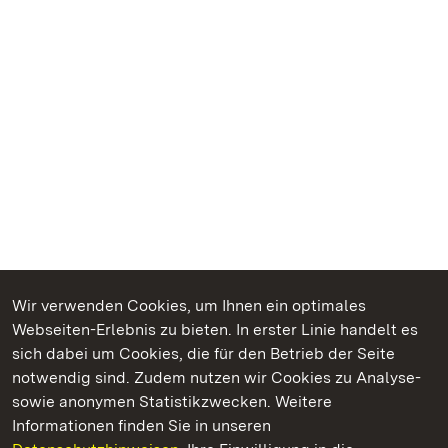
Wir verwenden Cookies, um Ihnen ein optimales
Webseiten-Erlebnis zu bieten. In erster Linie handelt es
Kommen. Staunen. Genießen.
sich dabei um Cookies, die für den Betrieb der Seite
notwendig sind. Zudem nutzen wir Cookies zu Analyse-
sowie anonymen Statistikzwecken. Weitere
Informationen finden Sie in unseren