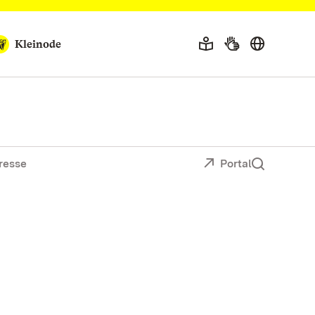
Kleinode
resse
Portal