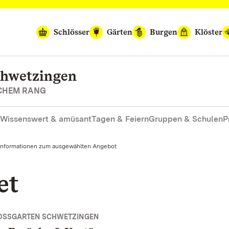
Schlösser
Gärten
Burgen
Klöster
chwetzingen
SCHEM RANG
Wissenswert & amüsant
Tagen & Feiern
Gruppen & Schulen
P
Informationen zum ausgewählten Angebot
et
OSSGARTEN SCHWETZINGEN