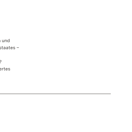
n und
staates –
?
ertes