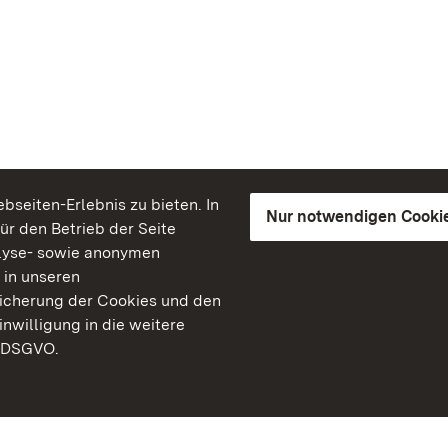
seiten-Erlebnis zu bieten. In
Nur notwendigen Cooki
für den Betrieb der Seite
lyse- sowie anonymen
 in unseren
peicherung der Cookies und den
inwilligung in die weitere
) DSGVO.
Staatliche Schlösser un
Baden-Württemberg
Kontakt