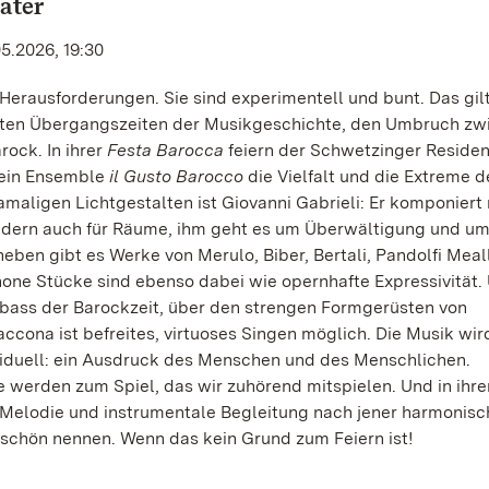
ater
05.2026, 19:30
erausforderungen. Sie sind experimentell und bunt. Das gilt
ten Übergangszeiten der Musikgeschichte, den Umbruch zw
ock. In ihrer
Festa Barocca
feiern der Schwetzinger Residen
sein Ensemble
il Gusto Barocco
die Vielfalt und die Extreme d
amaligen Lichtgestalten ist Giovanni Gabrieli: Er komponiert 
ondern auch für Räume, ihm geht es um Überwältigung und u
eben gibt es Werke von Merulo, Biber, Bertali, Pandolfi Meall
one Stücke sind ebenso dabei wie opernhafte Expressivität.
ass der Barockzeit, über den strengen Formgerüsten von
ccona ist befreites, virtuoses Singen möglich. Die Musik wir
viduell: ein Ausdruck des Menschen und des Menschlichen.
werden zum Spiel, das wir zuhörend mitspielen. Und in ihre
Melodie und instrumentale Begleitung nach jener harmonisc
 schön nennen. Wenn das kein Grund zum Feiern ist!