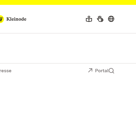
Kleinode
resse
Portal