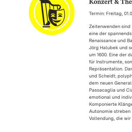
Konzert & The
Termin: Freitag, 01.
Zeitenwenden sind H
eine der spannends
Renaissance und Bar
Jörg Halubek und 
um 1600. Eine der d
für Instrumente, s
Repräsentation. Dan
und Scheidt; polyph
dem neuen Generalb
Passacaglia und Cia
emotional und indi
Komponierte Klänge 
Autonomie streben 
Vollendung, die wir