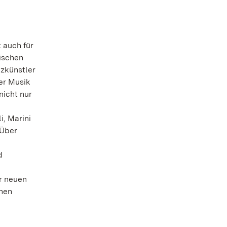
 auch für
ischen
zkünstler
er Musik
nicht nur
m
i, Marini
 Über
d
r neuen
hen