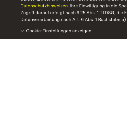
Datenschutzhinweisen.
Ihre Einwilligung in die S
Kommen. Staunen. Genießen.
Zugriff darauf erfolgt nach § 25 Abs. 1 TTDSG, die E
Datenverarbeitung nach Art. 6 Abs. 1 Buchstabe a
Cookie-Einstellungen anzeigen
Schloss und Schlossgarten Schwetzingen