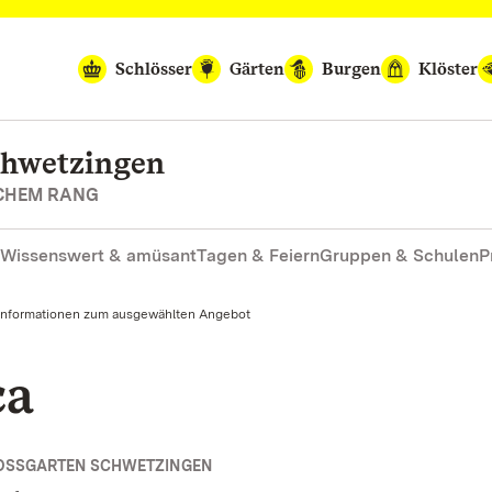
Schlösser
Gärten
Burgen
Klöster
chwetzingen
SCHEM RANG
Wissenswert & amüsant
Tagen & Feiern
Gruppen & Schulen
P
Informationen zum ausgewählten Angebot
ca
OSSGARTEN SCHWETZINGEN