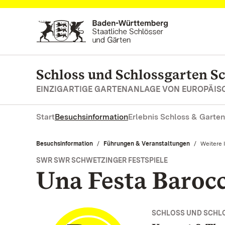
Zum Hauptinhalt springen
Schloss und Schlossgarten S
EINZIGARTIGE GARTENANLAGE VON EUROPÄI
Start
Besuchsinformation
Erlebnis Schloss & Garten
Besuchsinformation
Führungen & Veranstaltungen
Aktuell:
Weitere 
SWR SWR SCHWETZINGER FESTSPIELE
Una Festa Baroc
SCHLOSS UND SCHL