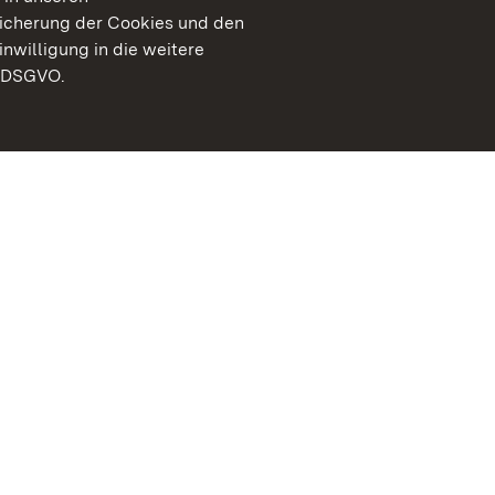
peicherung der Cookies und den
inwilligung in die weitere
) DSGVO.
Staatliche Schlösser un
Baden-Württemberg
Kontakt
FAQ
Impressum
Datenschutz
Gebärdensprache
Leichte Sprache
Erklärung zur Barrierefre
BITV-konform (geprüfte S