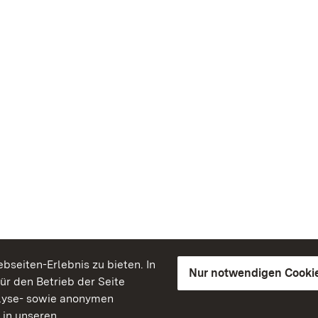
seiten-Erlebnis zu bieten. In
Nur notwendigen Cooki
für den Betrieb der Seite
lyse- sowie anonymen
 in unseren