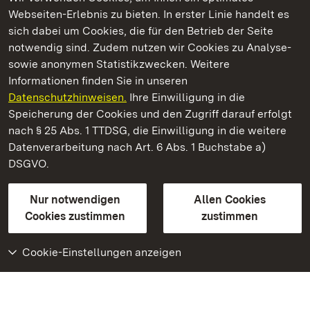
Webseiten-Erlebnis zu bieten. In erster Linie handelt es
Kommen. Staunen. Genießen.
sich dabei um Cookies, die für den Betrieb der Seite
notwendig sind. Zudem nutzen wir Cookies zu Analyse-
sowie anonymen Statistikzwecken. Weitere
Informationen finden Sie in unseren
Datenschutzhinweisen.
Ihre Einwilligung in die
Schloss und Schlossgarten Schwetzingen
Speicherung der Cookies und den Zugriff darauf erfolgt
nach § 25 Abs. 1 TTDSG, die Einwilligung in die weitere
Staatliche Schlösser und Gärten Baden-Württemberg
Datenverarbeitung nach Art. 6 Abs. 1 Buchstabe a)
DSGVO.
Kontakt
FAQ
Impressum
Datenschutz
Gebärdensprache
Leichte Sprache
Erklärung zur Barrierefreiheit
Nur notwendigen
Allen Cookies
BITV-konform (geprüfte Seiten)
Cookies zustimmen
zustimmen
Cookie-Einstellungen anzeigen
Weiteres
Portal
Monumente
Besuchen Sie uns auf