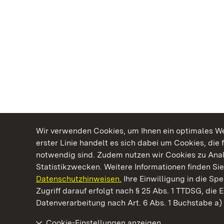
Wir verwenden Cookies, um Ihnen ein optimales Web
erster Linie handelt es sich dabei um Cookies, die 
notwendig sind. Zudem nutzen wir Cookies zu Ana
Statistikzwecken. Weitere Informationen finden Sie
Datenschutzhinweisen.
Ihre Einwilligung in die S
Kommen. Staunen. Genießen.
Zugriff darauf erfolgt nach § 25 Abs. 1 TTDSG, die E
Datenverarbeitung nach Art. 6 Abs. 1 Buchstabe a
Cookie-Einstellungen anzeigen