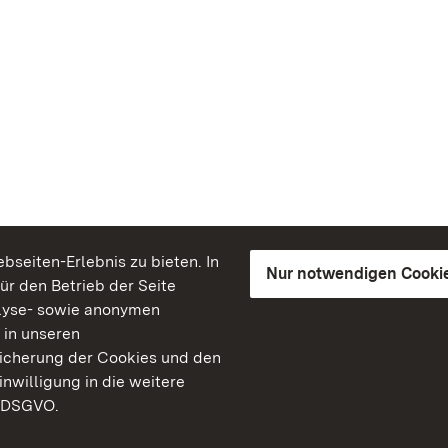
seiten-Erlebnis zu bieten. In
Nur notwendigen Cooki
für den Betrieb der Seite
lyse- sowie anonymen
 in unseren
peicherung der Cookies und den
inwilligung in die weitere
) DSGVO.
Staatliche Schlösser un