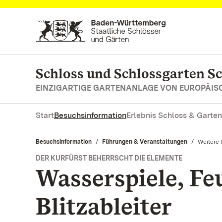
Zum Hauptinhalt springen
Schloss und Schlossgarten S
EINZIGARTIGE GARTENANLAGE VON EUROPÄI
Start
Besuchsinformation
Erlebnis Schloss & Garten
Besuchsinformation
Führungen & Veranstaltungen
Aktuell:
Weitere 
DER KURFÜRST BEHERRSCHT DIE ELEMENTE
Wasserspiele, F
Blitzableiter