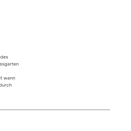
 des
ossgarten
it wann
 durch