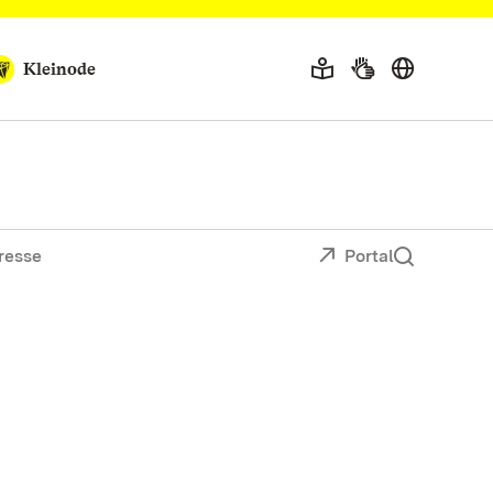
Kleinode
resse
Portal