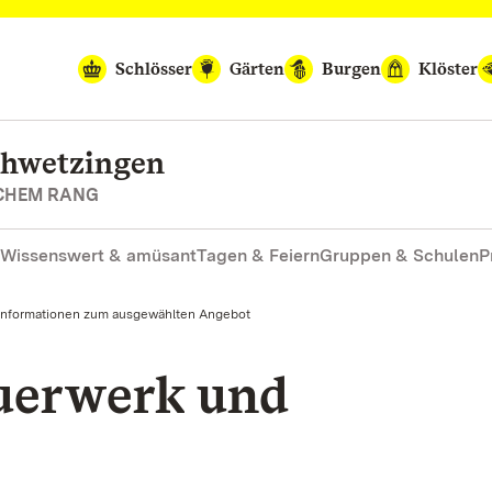
Schlösser
Gärten
Burgen
Klöster
chwetzingen
SCHEM RANG
Wissenswert & amüsant
Tagen & Feiern
Gruppen & Schulen
P
Informationen zum ausgewählten Angebot
euerwerk und