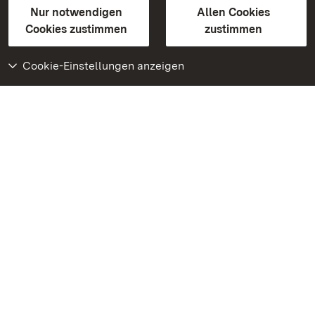
Erklärung zur Barrierefreiheit
Nur notwendigen
Allen Cookies
BITV-konform (geprüfte Seiten)
Cookies zustimmen
zustimmen
Cookie-Einstellungen anzeigen
Weiteres
Portal
Monumente
Besuchen Sie uns auf
Facebook
Besuchen Sie uns auf
Instagram
Besuchen Sie uns auf
Youtube
Lernen Sie unsere Apps
kennen
Google Play Store
App Store für iPhone