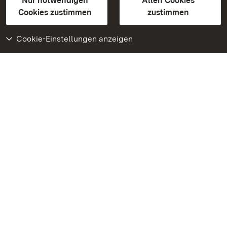
Erklärung zur Barrierefreiheit
Nur notwendigen
Allen Cookies
BITV-konform (geprüfte Seiten)
Cookies zustimmen
zustimmen
Cookie-Einstellungen anzeigen
Weiteres
Portal
Monumente
Besuchen Sie uns auf
Facebook
Besuchen Sie uns auf
Instagram
Besuchen Sie uns auf
Youtube
Lernen Sie unsere Apps
kennen
Google Play Store
App Store für iPhone