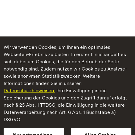
Wir verwenden Cookies, um Ihnen ein optimales
Webseiten-Erlebnis zu bieten. In erster Linie handelt es
Kommen. Staunen. Genießen.
sich dabei um Cookies, die für den Betrieb der Seite
notwendig sind. Zudem nutzen wir Cookies zu Analyse-
sowie anonymen Statistikzwecken. Weitere
Informationen finden Sie in unseren
Datenschutzhinweisen.
Ihre Einwilligung in die
Schloss und Schlossgarten Schwetzingen
Speicherung der Cookies und den Zugriff darauf erfolgt
nach § 25 Abs. 1 TTDSG, die Einwilligung in die weitere
Staatliche Schlösser und Gärten Baden-Württemberg
Datenverarbeitung nach Art. 6 Abs. 1 Buchstabe a)
DSGVO.
Kontakt
FAQ
Impressum
Datenschutz
Gebärdensprache
Leichte Sprache