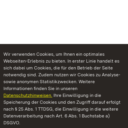
Wir verwenden Cookies, um Ihnen ein optimales
Webseiten-Erlebnis zu bieten. In erster Linie handelt es
Kommen. Staunen. Genießen.
sich dabei um Cookies, die für den Betrieb der Seite
notwendig sind. Zudem nutzen wir Cookies zu Analyse-
sowie anonymen Statistikzwecken. Weitere
Informationen finden Sie in unseren
Datenschutzhinweisen.
Ihre Einwilligung in die
Schloss und Schlossgarten Schwetzingen
Speicherung der Cookies und den Zugriff darauf erfolgt
nach § 25 Abs. 1 TTDSG, die Einwilligung in die weitere
Staatliche Schlösser und Gärten Baden-Württemberg
Datenverarbeitung nach Art. 6 Abs. 1 Buchstabe a)
DSGVO.
Kontakt
FAQ
Impressum
Datenschutz