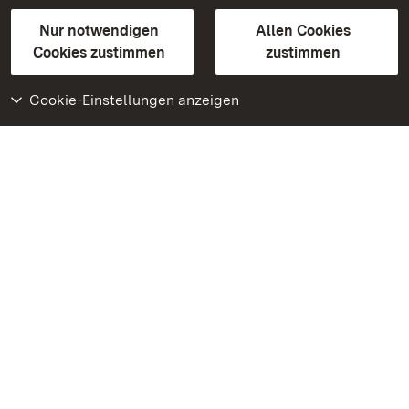
Gebärdensprache
Leichte Sprache
Erklärung zur Barrierefreiheit
Nur notwendigen
Allen Cookies
BITV-konform (geprüfte Seiten)
Cookies zustimmen
zustimmen
Cookie-Einstellungen anzeigen
Weiteres
Portal
Monumente
Besuchen Sie uns auf
Facebook
Besuchen Sie uns auf
Instagram
Besuchen Sie uns auf
Youtube
Lernen Sie unsere Apps
kennen
Google Play Store
App Store für iPhone