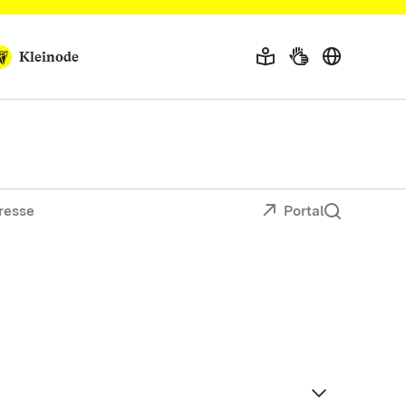
Kleinode
resse
Portal