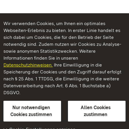
Wir verwenden Cookies, um Ihnen ein optimales
Webseiten-Erlebnis zu bieten. In erster Linie handelt es
Kommen. Staunen. Genießen.
sich dabei um Cookies, die für den Betrieb der Seite
notwendig sind. Zudem nutzen wir Cookies zu Analyse-
sowie anonymen Statistikzwecken. Weitere
Informationen finden Sie in unseren
Datenschutzhinweisen.
Ihre Einwilligung in die
Schloss und Schlossgarten Schwetzingen
Speicherung der Cookies und den Zugriff darauf erfolgt
nach § 25 Abs. 1 TTDSG, die Einwilligung in die weitere
Staatliche Schlösser und Gärten Baden-Württemberg
Datenverarbeitung nach Art. 6 Abs. 1 Buchstabe a)
DSGVO.
Kontakt
FAQ
Impressum
Datenschutz
Gebärdensprache
Leichte Sprache
Erklärung zur Barrierefreiheit
Nur notwendigen
Allen Cookies
BITV-konform (geprüfte Seiten)
Cookies zustimmen
zustimmen