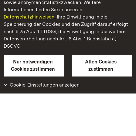
sowie anonymen Statistikzwecken. Weitere
Informationen finden Sie in unseren
Datenschutzhinweisen.
Ihre Einwilligung in die
Schloss und Schlossgarten Schwetzingen
Speicherung der Cookies und den Zugriff darauf erfolgt
nach § 25 Abs. 1 TTDSG, die Einwilligung in die weitere
Staatliche Schlösser und Gärten Baden-Württemberg
Datenverarbeitung nach Art. 6 Abs. 1 Buchstabe a)
DSGVO.
Kontakt
FAQ
Impressum
Datenschutz
Gebärdensprache
Leichte Sprache
Erklärung zur Barrierefreiheit
Nur notwendigen
Allen Cookies
BITV-konform (geprüfte Seiten)
Cookies zustimmen
zustimmen
Cookie-Einstellungen anzeigen
Weiteres
Portal
Monumente
Besuchen Sie uns auf
Facebook
Besuchen Sie uns auf
Instagram
Besuchen Sie uns auf