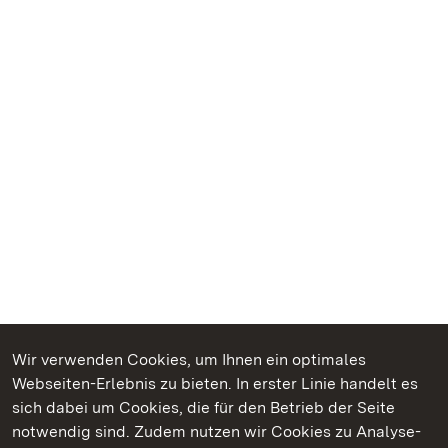
Wir verwenden Cookies, um Ihnen ein optimales
Webseiten-Erlebnis zu bieten. In erster Linie handelt es
Kommen. Staunen. Genießen.
sich dabei um Cookies, die für den Betrieb der Seite
notwendig sind. Zudem nutzen wir Cookies zu Analyse-