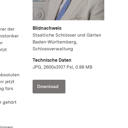
Bildnachweis
rer der
Staatliche Schlösser und Gärten
istoriker
Baden-Württemberg,
er
Schlossverwaltung
etzt
Technische Daten
JPG, 2600x3107 Pxl, 0.88 MB
absoluten
r jetzt
Download
ng fürs
r
r gehört
zingen.