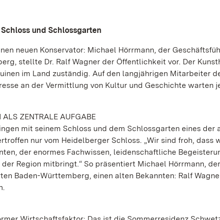
t Schloss und Schlossgarten
nen neuen Konservator: Michael Hörrmann, der Geschäftsfüh
, stellte Dr. Ralf Wagner der Öffentlichkeit vor. Der Kunsth
uinen im Land zuständig. Auf den langjährigen Mitarbeiter d
resse an der Vermittlung von Kultur und Geschichte warten j
 ALS ZENTRALE AUFGABE
zingen mit seinem Schloss und dem Schlossgarten eines der 
offen nur vom Heidelberger Schloss. „Wir sind froh, dass wi
nten, der enormes Fachwissen, leidenschaftliche Begeisteru
 der Region mitbringt.“ So präsentiert Michael Hörrmann, de
rten Baden-Württemberg, einen alten Bekannten: Ralf Wagne
n.
rmer Wirtschaftsfaktor: Das ist die Sommerresidenz Schwet