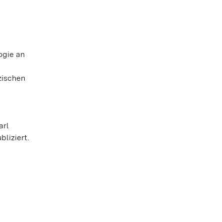
ogie an
zischen
arl
liziert.