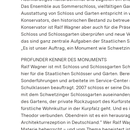
Das Ensemble aus Sommerschloss, vielfältigen Gar
Ausstattung von Schloss und Garten entspricht in w
Konservators, den historischen Bestand zu betreue
Konservator ist Ralf Wagner aber auch für die Prä
Schloss und Schlossgarten überprüfen und neue Ve
das sind ganz zentrale Aufgaben der Staatlichen S
„Es ist unser Auftrag, ein Monument wie Schwetzi
PROFUNDER KENNER DES MONUMENTS
Ralf Wagner ist mit Schloss und Schlossgarten Sch
hier für die Staatlichen Schlösser und Gärten. Ber
Sonderführungen und arbeitete im Service-Center 
Schulklassen beauftragt. 2007 schloss er seine Dis
mit dem Schwetzinger Schlossgarten auseinanderge
des Gartens, der private Rückzugsort des Kurfürst
fürstliche Wohnkultur in der Kurpfalz geht. Und es
Theodor verbunden. Obendrein ist es ein herausrag
Architekturrezeption in Deutschland.“ Wer Ralf Wag
Materie beherrscht – und vom Thema begeistert ist