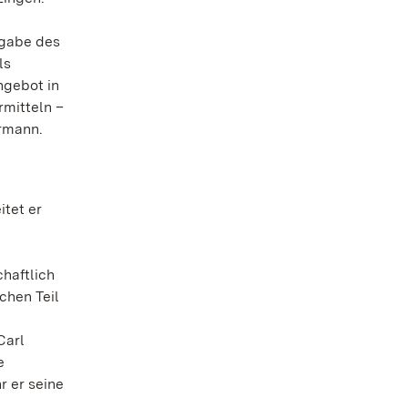
fgabe des
ls
ngebot in
rmitteln –
rrmann.
itet er
chaftlich
chen Teil
Carl
e
r er seine