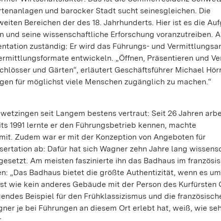
tenanlagen und barocker Stadt sucht seinesgleichen. Die
eiten Bereichen der des 18. Jahrhunderts. Hier ist es die Au
n und seine wissenschaftliche Erforschung voranzutreiben. A
sentation zuständig: Er wird das Führungs- und Vermittlungsa
rmittlungsformate entwickeln. „Öffnen, Präsentieren und Ve
chlösser und Gärten“, erläutert Geschäftsführer Michael Hö
ngen für möglichst viele Menschen zugänglich zu machen.“
wetzingen seit Langem bestens vertraut: Seit 26 Jahren arbe
eits 1991 lernte er den Führungsbetrieb kennen, machte
mit. Zudem war er mit der Konzeption von Angeboten für
sertation ab: Dafür hat sich Wagner zehn Jahre lang wissens
setzt. Am meisten faszinierte ihn das Badhaus im französis
en: „Das Badhaus bietet die größte Authentizität, wenn es um
 ist wie kein anderes Gebäude mit der Person des Kurfürsten 
endes Beispiel für den Frühklassizismus und die französisch
ner je bei Führungen an diesem Ort erlebt hat, weiß, wie seh
.