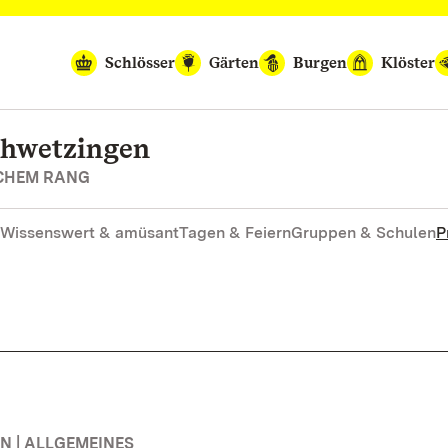
Schlösser
Gärten
Burgen
Klöster
chwetzingen
SCHEM RANG
Wissenswert & amüsant
Tagen & Feiern
Gruppen & Schulen
P
 | ALLGEMEINES