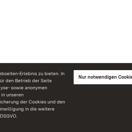
seiten-Erlebnis zu bieten. In
Nur notwendigen Cooki
für den Betrieb der Seite
lyse- sowie anonymen
 in unseren
peicherung der Cookies und den
inwilligung in die weitere
) DSGVO.
Staatliche Schlösser un
Baden-Württemberg