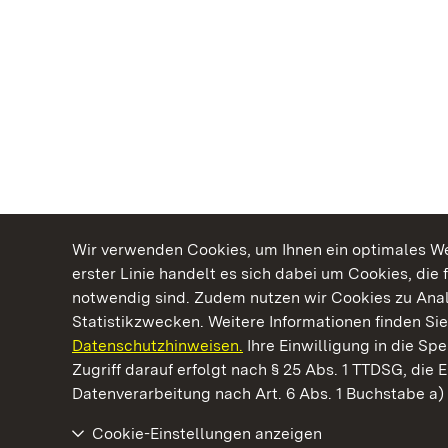
Wir verwenden Cookies, um Ihnen ein optimales Web
erster Linie handelt es sich dabei um Cookies, die 
notwendig sind. Zudem nutzen wir Cookies zu Ana
Statistikzwecken. Weitere Informationen finden Sie
Datenschutzhinweisen.
Ihre Einwilligung in die S
Kommen. Staunen. Genießen.
Zugriff darauf erfolgt nach § 25 Abs. 1 TTDSG, die E
Datenverarbeitung nach Art. 6 Abs. 1 Buchstabe a
Cookie-Einstellungen anzeigen