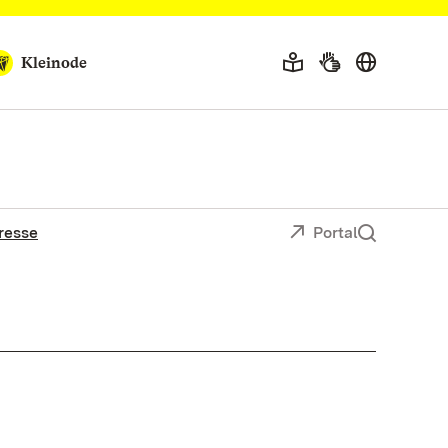
Kleinode
resse
Portal