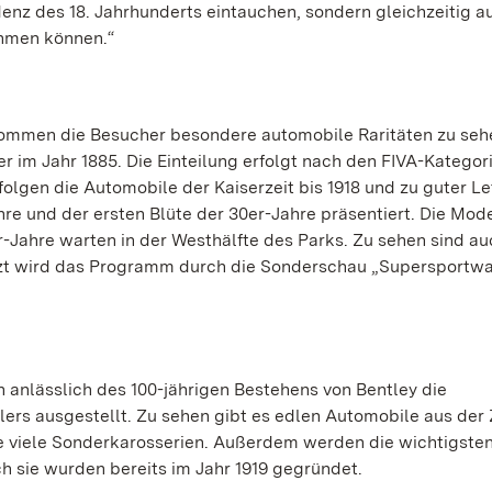
idenz des 18. Jahrhunderts eintauchen, sondern gleichzeitig 
ehmen können.“
ommen die Besucher besondere automobile Raritäten zu sehe
r im Jahr 1885. Die Einteilung erfolgt nach den FIVA-Kategor
olgen die Automobile der Kaiserzeit bis 1918 und zu guter Le
e und der ersten Blüte der 30er-Jahre präsentiert. Die Mode
-Jahre warten in der Westhälfte des Parks. Zu sehen sind au
änzt wird das Programm durch die Sonderschau „Supersportwa
 anlässlich des 100-jährigen Bestehens von Bentley die
rs ausgestellt. Zu sehen gibt es edlen Automobile aus der 
wie viele Sonderkarosserien. Außerdem werden die wichtigste
h sie wurden bereits im Jahr 1919 gegründet.