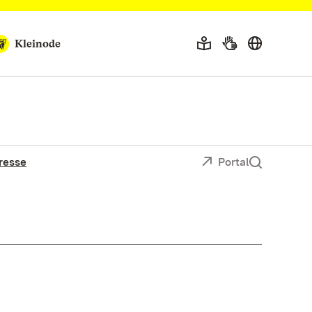
Kleinode
resse
Portal