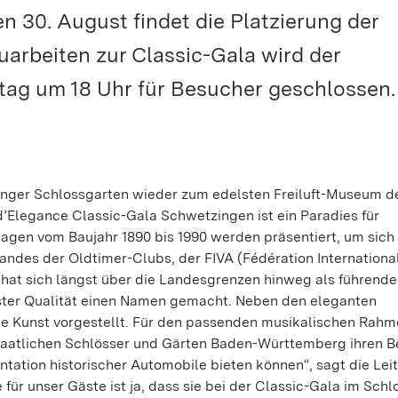
n 30. August findet die Platzierung der
arbeiten zur Classic-Gala wird der
ag um 18 Uhr für Besucher geschlossen.
inger Schlossgarten wieder zum edelsten Freiluft-Museum d
’Elegance Classic-Gala Schwetzingen ist ein Paradies für
agen vom Baujahr 1890 bis 1990 werden präsentiert, um sic
des der Oldtimer-Clubs, der FIVA (Fédération Internationa
t hat sich längst über die Landesgrenzen hinweg als führende
hster Qualität einen Namen gemacht. Neben den eleganten
 Kunst vorgestellt. Für den passenden musikalischen Rahme
 Staatlichen Schlösser und Gärten Baden-Württemberg ihren 
ntation historischer Automobile bieten können“, sagt die Leit
ür unser Gäste ist ja, dass sie bei der Classic-Gala im Sch