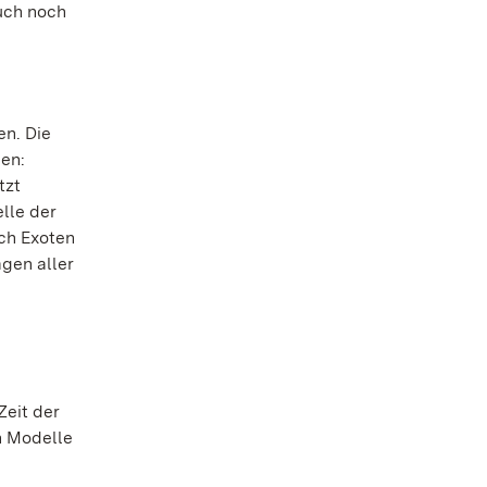
auch noch
n. Die
ien:
tzt
lle der
ch Exoten
gen aller
Zeit der
n Modelle