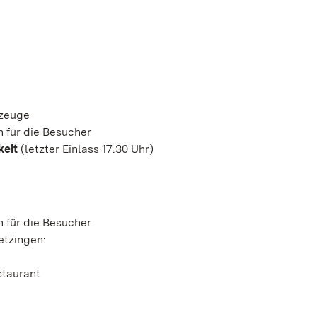
rzeuge
 für die Besucher
keit
(letzter Einlass 17.30 Uhr)
 für die Besucher
etzingen:
staurant