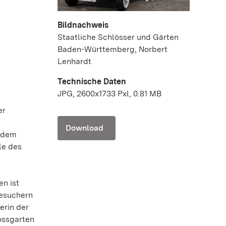
Bildnachweis
Staatliche Schlösser und Gärten
Baden-Württemberg, Norbert
Lenhardt
Technische Daten
JPG, 2600x1733 Pxl, 0.81 MB
er
Download
h dem
le des
n ist
Besuchern
erin der
lossgarten