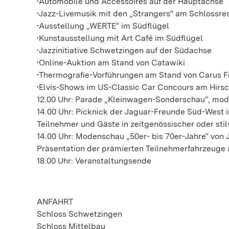
•Automobile und Accessoires auf der Hauptachse
•Jazz-Livemusik mit den „Strangers" am Schlossre
•Ausstellung „WERTE“ im Südflügel
•Kunstausstellung mit Art Café im Südflügel
•Jazzinitiative Schwetzingen auf der Südachse
•Online-Auktion am Stand von Catawiki
•Thermografie-Vorführungen am Stand von Carus F
•Elvis-Shows im US-Classic Car Concours am Hirs
12.00 Uhr: Parade „Kleinwagen-Sonderschau“, mod
14.00 Uhr: Picknick der Jaguar-Freunde Süd-West 
Teilnehmer und Gäste in zeitgenössischer oder sti
14.00 Uhr: Modenschau „50er- bis 70er-Jahre“ von 
Präsentation der prämierten Teilnehmerfahrzeuge 
18.00 Uhr: Veranstaltungsende
ANFAHRT
Schloss Schwetzingen
Schloss Mittelbau