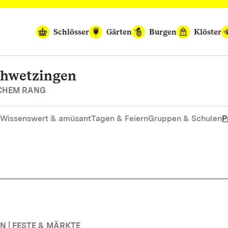
Schlösser
Gärten
Burgen
Klöster
chwetzingen
SCHEM RANG
Wissenswert & amüsant
Tagen & Feiern
Gruppen & Schulen
P
 | FESTE & MÄRKTE