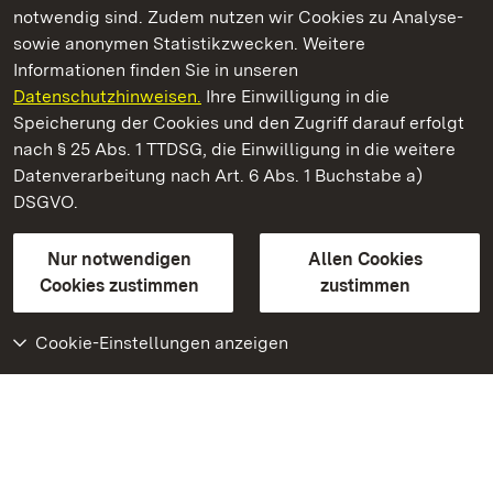
notwendig sind. Zudem nutzen wir Cookies zu Analyse-
sowie anonymen Statistikzwecken. Weitere
Informationen finden Sie in unseren
Datenschutzhinweisen.
Ihre Einwilligung in die
Schloss und Schlossgarten Schwetzingen
Speicherung der Cookies und den Zugriff darauf erfolgt
nach § 25 Abs. 1 TTDSG, die Einwilligung in die weitere
Staatliche Schlösser und Gärten Baden-Württemberg
Datenverarbeitung nach Art. 6 Abs. 1 Buchstabe a)
DSGVO.
Kontakt
FAQ
Impressum
Datenschutz
Gebärdensprache
Leichte Sprache
Erklärung zur Barrierefreiheit
Nur notwendigen
Allen Cookies
BITV-konform (geprüfte Seiten)
Cookies zustimmen
zustimmen
Cookie-Einstellungen anzeigen
Weiteres
Portal
Monumente
Besuchen Sie uns auf
Facebook
Besuchen Sie uns auf
Instagram