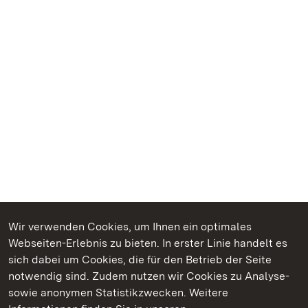
Wir verwenden Cookies, um Ihnen ein optimales
Webseiten-Erlebnis zu bieten. In erster Linie handelt es
Kommen. Staunen. Genießen.
sich dabei um Cookies, die für den Betrieb der Seite
notwendig sind. Zudem nutzen wir Cookies zu Analyse-
sowie anonymen Statistikzwecken. Weitere