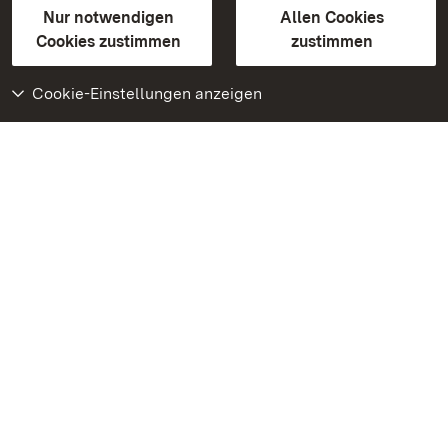
Erklärung zur Barrierefreiheit
Nur notwendigen
Allen Cookies
BITV-konform (geprüfte Seiten)
Cookies zustimmen
zustimmen
Cookie-Einstellungen anzeigen
Weiteres
Portal
Monumente
Besuchen Sie uns auf
Facebook
Besuchen Sie uns auf
Instagram
Besuchen Sie uns auf
Youtube
Lernen Sie unsere Apps
kennen
Google Play Store
App Store für iPhone