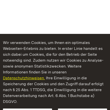
Wir verwenden Cookies, um Ihnen ein optimales
Webseiten-Erlebnis zu bieten. In erster Linie handelt es
Kommen. Staunen. Genießen.
sich dabei um Cookies, die für den Betrieb der Seite
notwendig sind. Zudem nutzen wir Cookies zu Analyse-
sowie anonymen Statistikzwecken. Weitere
Informationen finden Sie in unseren
Datenschutzhinweisen.
Ihre Einwilligung in die
Schloss und Schlossgarten Schwetzingen
Speicherung der Cookies und den Zugriff darauf erfolgt
nach § 25 Abs. 1 TTDSG, die Einwilligung in die weitere
Staatliche Schlösser und Gärten Baden-Württemberg
Datenverarbeitung nach Art. 6 Abs. 1 Buchstabe a)
DSGVO.
Kontakt
FAQ
Impressum
Datenschutz
Gebärdensprache
Leichte Sprache