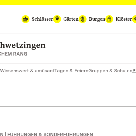
Schlösser
Gärten
Burgen
Klöster
chwetzingen
SCHEM RANG
Wissenswert & amüsant
Tagen & Feiern
Gruppen & Schulen
P
N | FÜHRUNGEN & SONDERFÜHRUNGEN