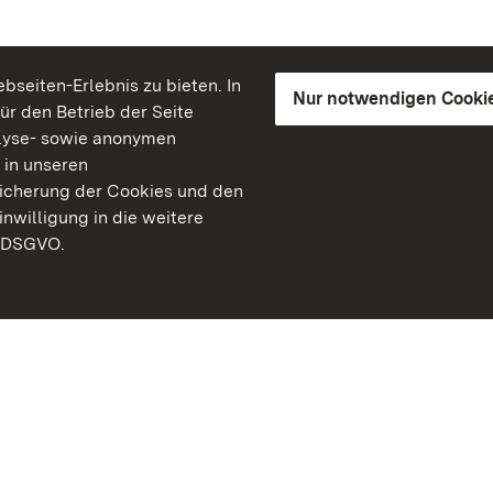
seiten-Erlebnis zu bieten. In
Nur notwendigen Cooki
für den Betrieb der Seite
lyse- sowie anonymen
 in unseren
peicherung der Cookies und den
inwilligung in die weitere
) DSGVO.
Staatliche Schlösser un
Baden-Württemberg
Kontakt
FAQ
Impressum
Datenschutz
Gebärdensprache
Leichte Sprache
Erklärung zur Barrierefre