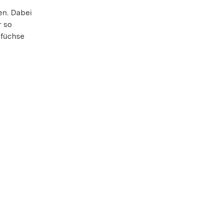
en. Dabei
r so
nfüchse