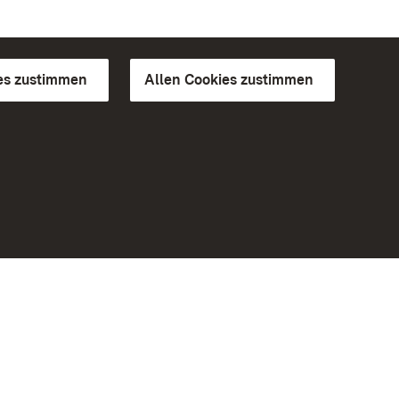
es zustimmen
Allen Cookies zustimmen
d Gärten
Weiteres
Portal
Monumente
Besuchen Sie uns auf Facebook
Besuchen Sie uns auf Instagram
Besuchen Sie uns auf Youtube
Lernen Sie unsere Apps kennen
iheit
Google Play Store