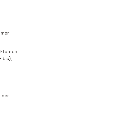
mmer
aktdaten
 bis),
 der