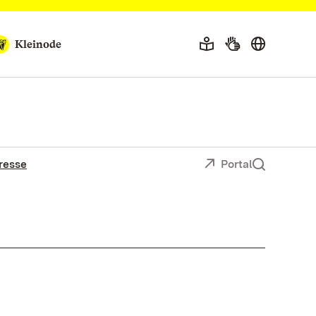
Kleinode
resse
Portal