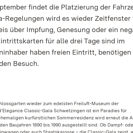
eptember findet die Platzierung der Fahr
-Regelungen wird es wieder Zeitfenster 
is über Impfung, Genesung oder ein neg
ntrittskarten für alle drei Tage sind im
ninhaber haben freien Eintritt, benötigen
r den Besuch.
hlossgarten wieder zum edelsten Freiluft-Museum der
’Elegance Classic-Gala Schwetzingen ist ein Paradies für
ehemaligen kurfürstlichen Sommerresidenz wird erneut die A
s den Baujahren 1890 bis 1990 ausgestellt sind. Ob Dampf- ode
inwagen oder auch Staatskarosse – die Classic-Gala zeigt, w