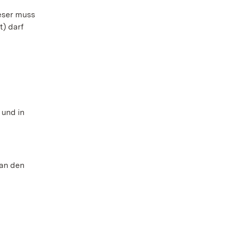
ieser muss
t) darf
 und in
 an den