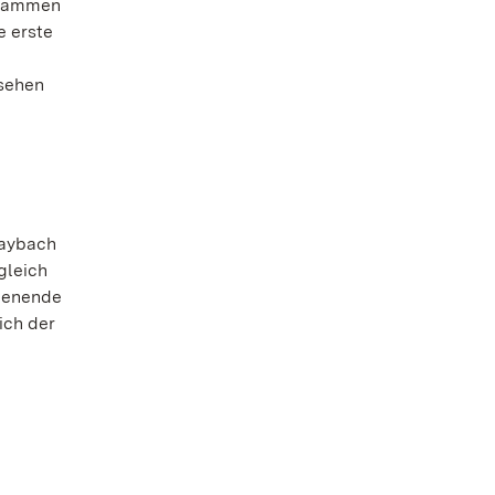
 stammen
e erste
 sehen
Maybach
gleich
henende
ich der