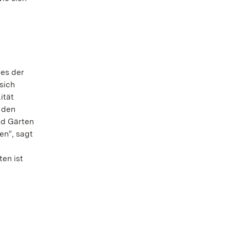
es der
sich
ität
 den
nd Gärten
en“, sagt
en ist