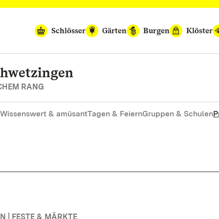
Schlösser
Gärten
Burgen
Klöster
chwetzingen
SCHEM RANG
Wissenswert & amüsant
Tagen & Feiern
Gruppen & Schulen
P
 | FESTE & MÄRKTE