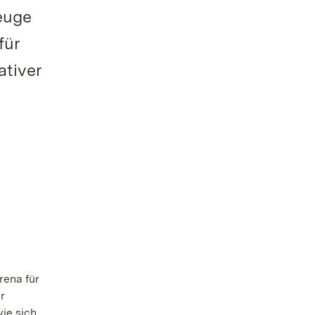
zeuge
für
ativer
rena für
r
ie sich