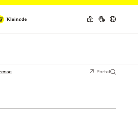
Kleinode
resse
Portal