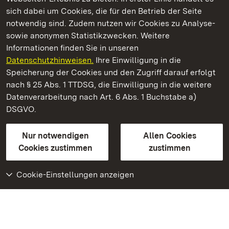
Kommen. Staunen. Genießen.
sich dabei um Cookies, die für den Betrieb der Seite
notwendig sind. Zudem nutzen wir Cookies zu Analyse-
sowie anonymen Statistikzwecken. Weitere
Informationen finden Sie in unseren
Datenschutzhinweisen.
Ihre Einwilligung in die
Schloss und Schlossgarten Schwetzingen
Speicherung der Cookies und den Zugriff darauf erfolgt
nach § 25 Abs. 1 TTDSG, die Einwilligung in die weitere
Staatliche Schlösser und Gärten Baden-Württemberg
Datenverarbeitung nach Art. 6 Abs. 1 Buchstabe a)
DSGVO.
Kontakt
FAQ
Impressum
Datenschutz
Gebärdensprache
Leichte Sprache
Erklärung zur Barrierefreiheit
Nur notwendigen
Allen Cookies
BITV-konform (geprüfte Seiten)
Cookies zustimmen
zustimmen
Cookie-Einstellungen anzeigen
Weiteres
Portal
Monumente
Besuchen Sie uns auf
Facebook