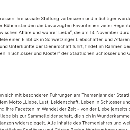
tressen ihre soziale Stellung verbessern und mächtiger werde
er Bühne standen die bevorzugten Favoritinnen vieler Regente
wischen Affäre und wahrer Liebe“, die am 13. November durc
ele einen Einblick in Schwetzinger Liebschaften und Affären
und Unterkünfte der Dienerschaft führt, findet im Rahmen de
en in Schlösser und Klöster“ der Staatlichen Schlösser und 
en sich mit besonderen Führungen am Themenjahr der Staatl
m Motto „Liebe, Lust, Leidenschaft. Leben in Schlösser und
 ihre Facetten im Wandel der Zeit ‒ von der Liebe jenseits 
esliebe bis zur Sammelleidenschaft, die sich in Wunderkamme
lanzen widerspiegelt. Alle Inhalte des Themenjahres und we
 Staatlichen Schlösser und Gärten Baden-Württemberg unter