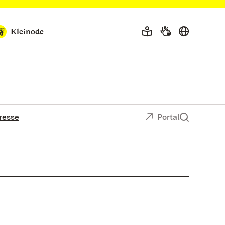
Kleinode
resse
Portal