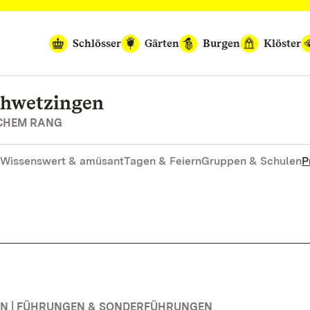
Schlösser
Gärten
Burgen
Klöster
chwetzingen
SCHEM RANG
Wissenswert & amüsant
Tagen & Feiern
Gruppen & Schulen
P
N | FÜHRUNGEN & SONDERFÜHRUNGEN