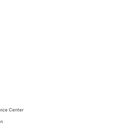
vice Center
en