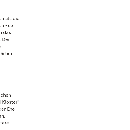
n als die
n - so
h das
. Der
s
Gärten
ichen
 Klöster“
der Ehe
rn,
itere