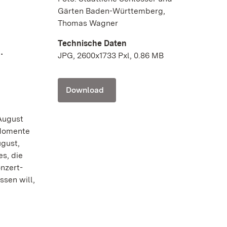
Gärten Baden-Württemberg,
Thomas Wagner
Technische Daten
.
JPG, 2600x1733 Pxl, 0.86 MB
Download
 August
 Momente
ugust,
s, die
onzert-
sen will,