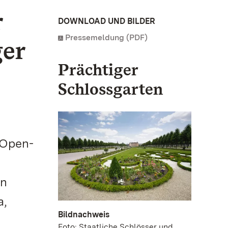
r
DOWNLOAD UND BILDER
Pressemeldung (PDF)
ger
Prächtiger
Schlossgarten
r Open-
en
a,
Bildnachweis
Foto: Staatliche Schlösser und