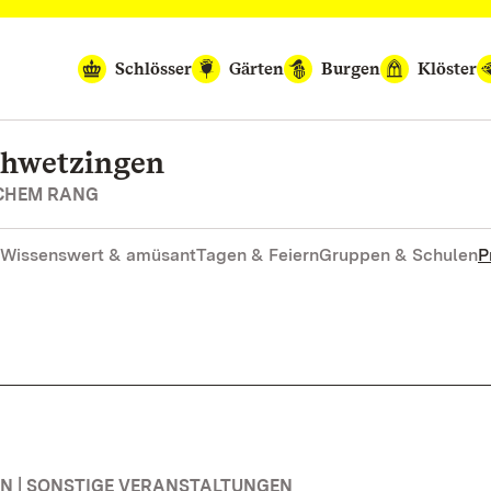
Schlösser
Gärten
Burgen
Klöster
chwetzingen
SCHEM RANG
Wissenswert & amüsant
Tagen & Feiern
Gruppen & Schulen
P
 | SONSTIGE VERANSTALTUNGEN