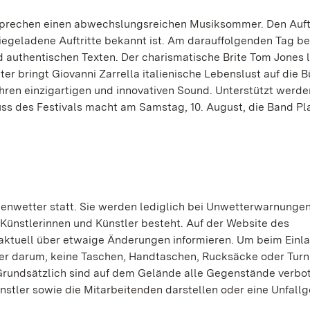
sprechen einen abwechslungsreichen Musiksommer. Den Auft
iegeladene Auftritte bekannt ist. Am darauffolgenden Tag be
 authentischen Texten. Der charismatische Brite Tom Jones 
äter bringt Giovanni Zarrella italienische Lebenslust auf die
 ihren einzigartigen und innovativen Sound. Unterstützt werde
uss des Festivals macht am Samstag, 10. August, die Band P
genwetter statt. Sie werden lediglich bei Unwetterwarnunge
 Künstlerinnen und Künstler besteht. Auf der Website des
saktuell über etwaige Änderungen informieren. Um beim Einl
ter darum, keine Taschen, Handtaschen, Rucksäcke oder Tur
 Grundsätzlich sind auf dem Gelände alle Gegenstände verbot
ünstler sowie die Mitarbeitenden darstellen oder eine Unfallg