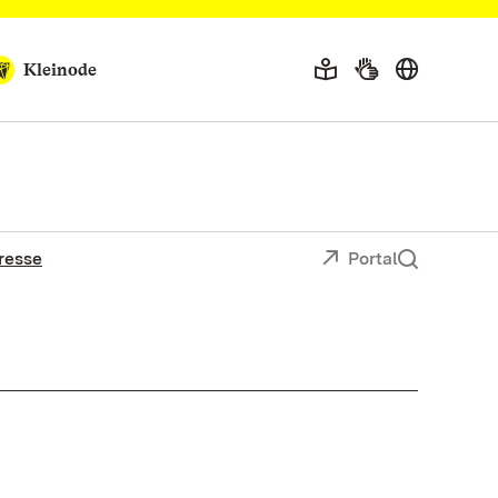
Kleinode
resse
Portal