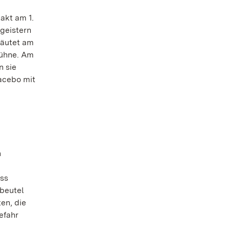
akt am 1.
geistern
läutet am
 Bühne. Am
n sie
lacebo mit
n
ass
nbeutel
en, die
efahr