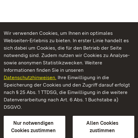
Wir verwenden Cookies, um Ihnen ein optimales
Webseiten-Erlebnis zu bieten. In erster Linie handelt es
Kommen. Staunen. Genießen.
sich dabei um Cookies, die für den Betrieb der Seite
notwendig sind. Zudem nutzen wir Cookies zu Analyse-
sowie anonymen Statistikzwecken. Weitere
Informationen finden Sie in unseren
Datenschutzhinweisen.
Ihre Einwilligung in die
Schloss und Schlossgarten Schwetzingen
Speicherung der Cookies und den Zugriff darauf erfolgt
nach § 25 Abs. 1 TTDSG, die Einwilligung in die weitere
Staatliche Schlösser und Gärten Baden-Württemberg
Datenverarbeitung nach Art. 6 Abs. 1 Buchstabe a)
DSGVO.
Kontakt
FAQ
Impressum
Datenschutz
Gebärdensprache
Leichte Sprache
Erklärung zur Barrierefreiheit
Nur notwendigen
Allen Cookies
BITV-konform (geprüfte Seiten)
Cookies zustimmen
zustimmen