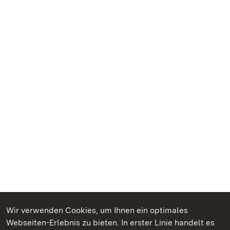
Wir verwenden Cookies, um Ihnen ein optimales
Webseiten-Erlebnis zu bieten. In erster Linie handelt es
Kommen. Staunen. Genießen.