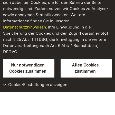
sich dabei um Cookies, die für den Betrieb der Seite
notwendig sind. Zudem nutzen wir Cookies zu Analyse-
sowie anonymen Statistikzwecken. Weitere
Informationen finden Sie in unseren
Datenschutzhinweisen.
Ihre Einwilligung in die
Schloss und Schlossgarten Schwetzingen
Speicherung der Cookies und den Zugriff darauf erfolgt
nach § 25 Abs. 1 TTDSG, die Einwilligung in die weitere
Staatliche Schlösser und Gärten Baden-Württemberg
Datenverarbeitung nach Art. 6 Abs. 1 Buchstabe a)
DSGVO.
Kontakt
FAQ
Impressum
Datenschutz
Gebärdensprache
Leichte Sprache
Erklärung zur Barrierefreiheit
Nur notwendigen
Allen Cookies
BITV-konform (geprüfte Seiten)
Cookies zustimmen
zustimmen
Cookie-Einstellungen anzeigen
Weiteres
Portal
Monumente
Besuchen Sie uns auf
Facebook
Besuchen Sie uns auf