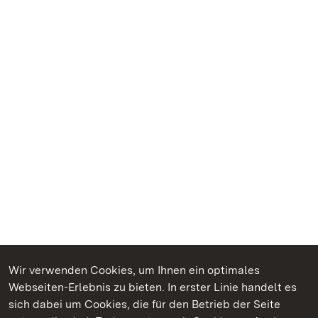
Wir verwenden Cookies, um Ihnen ein optimales
Webseiten-Erlebnis zu bieten. In erster Linie handelt es
Kommen. Staunen. Genießen.
sich dabei um Cookies, die für den Betrieb der Seite