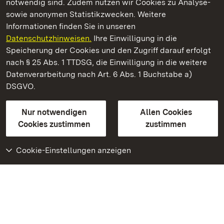
notwendig sind. Zudem nutzen wir Cookies zu Analyse-
sowie anonymen Statistikzwecken. Weitere
Informationen finden Sie in unseren
Datenschutzhinweisen.
Ihre Einwilligung in die
Schloss und Schlossgarten Schwetzingen
Speicherung der Cookies und den Zugriff darauf erfolgt
nach § 25 Abs. 1 TTDSG, die Einwilligung in die weitere
Staatliche Schlösser und Gärten Baden-Württemberg
Datenverarbeitung nach Art. 6 Abs. 1 Buchstabe a)
DSGVO.
Kontakt
FAQ
Impressum
Datenschutz
Gebärdensprache
Leichte Sprache
Erklärung zur Barrierefreiheit
Nur notwendigen
Allen Cookies
BITV-konform (geprüfte Seiten)
Cookies zustimmen
zustimmen
Cookie-Einstellungen anzeigen
Weiteres
Portal
Monumente
Besuchen Sie uns auf
Facebook
Besuchen Sie uns auf
Instagram