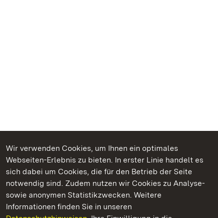
Wir verwenden Cookies, um Ihnen ein optimales
Webseiten-Erlebnis zu bieten. In erster Linie handelt es
Kommen. Staunen. Genießen.
sich dabei um Cookies, die für den Betrieb der Seite
notwendig sind. Zudem nutzen wir Cookies zu Analyse-
sowie anonymen Statistikzwecken. Weitere
Informationen finden Sie in unseren