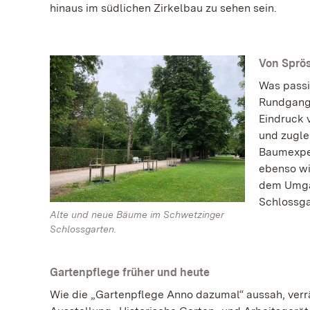
hinaus im südlichen Zirkelbau zu sehen sein.
Von Sprö
Was passi
Rundgang 
Eindruck 
und zugle
Baumexper
ebenso wi
dem Umgan
Schlossga
Alte und neue Bäume im Schwetzinger
Schlossgarten.
Gartenpflege früher und heute
Wie die „Gartenpflege Anno dazumal“ aussah, verr