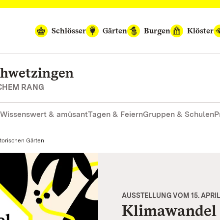
Schlösser
Gärten
Burgen
Klöster
chwetzingen
SCHEM RANG
Wissenswert & amüsant
Tagen & Feiern
Gruppen & Schulen
P
torischen Gärten
AUSSTELLUNG VOM 15. APRIL
Klimawandel 