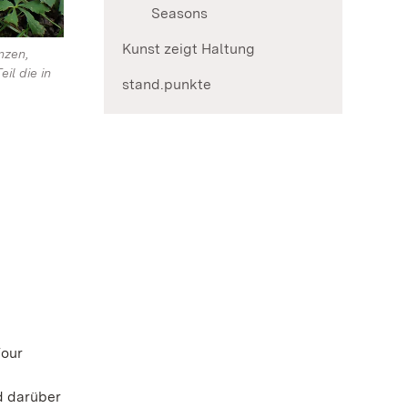
Seasons
Kunst zeigt Haltung
nzen,
il die in
stand.punkte
Four
d darüber