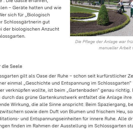
“. Die Gäste erfahren,
len – Geräte hatten und wie
er sich für „Biologisch
er Schlossgärtnerin gut
ei der biologischen Anzucht
hlossgarten.
Die Pflege der Anlage war früh
manueller Arbeit
r die Seele
sgarten gilt als Oase der Ruhe – schon seit kurfürstlicher Ze
er einmal „Geschichte und Entspannung im Schlossgarten“
er verknüpfen wollte, ist beim „Gartenbaden“ genau richtig.
durch das grüne Gartenkunstwerk entfaltet die Anlage ihre
nde Wirkung, die alle Sinne anspricht: Beim Spaziergang, be
zwitschern sowie dem Duft von Blumen und frischem Heu, s
itations- und Entspannungseinheiten für innere Ruhe. Alle dr
ngen finden im Rahmen der Ausstellung im Schlossgarten sta