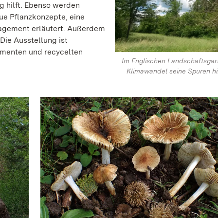
g hilft. Ebenso werden
e Pflanzkonzepte, eine
agement erläutert. Außerdem
Die Ausstellung ist
lementen und recycelten
Im Englischen Landschaftsgar
Klimawandel seine Spuren hi