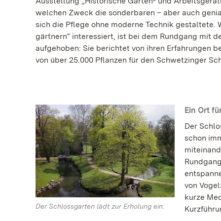
Ausstellung „Historische Garten- und Arbeitsgeräte
welchen Zweck die sonderbaren – aber auch genia
sich die Pflege ohne moderne Technik gestaltete. W
gärtnern“ interessiert, ist bei dem Rundgang mit d
aufgehoben: Sie berichtet von ihren Erfahrungen b
von über 25.000 Pflanzen für den Schwetzinger Sc
Ein Ort fü
Der Schlos
schon imm
miteinand
Rundgang 
entspanne
von Vogel
kurze Med
Der Schlossgarten lädt zur Erholung ein.
Kurzführu