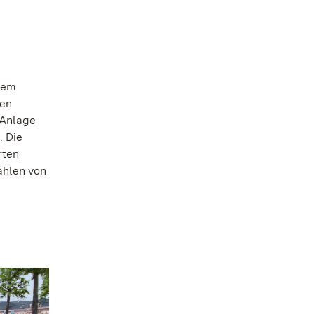
nem
hen
 Anlage
. Die
rten
ählen von