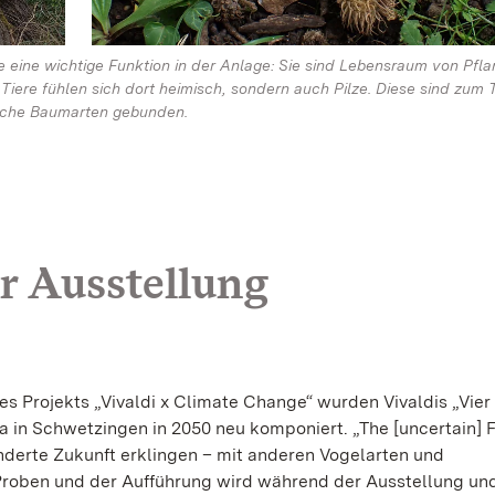
eine wichtige Funktion in der Anlage: Sie sind Lebensraum von Pfla
Tiere fühlen sich dort heimisch, sondern auch Pilze. Diese sind zum Te
liche Baumarten gebunden.
r Ausstellung
es Projekts „Vivaldi x Climate Change“ wurden Vivaldis „Vier
a in Schwetzingen in 2050 neu komponiert. „The [uncertain] 
derte Zukunft erklingen – mit anderen Vogelarten und
Proben und der Aufführung wird während der Ausstellung un