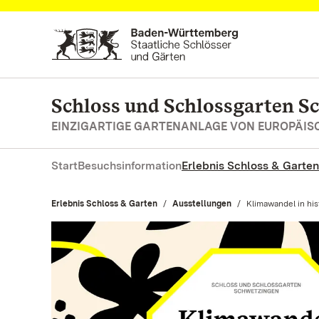
Zum Hauptinhalt springen
Schloss und Schlossgarten S
EINZIGARTIGE GARTENANLAGE VON EUROPÄI
Start
Besuchsinformation
Erlebnis Schloss & Garten
Erlebnis Schloss & Garten
Ausstellungen
Aktuell:
Klimawandel in his