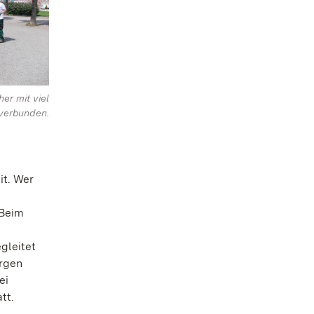
er mit viel
 verbunden.
it. Wer
 Beim
gleitet
orgen
ei
tt.