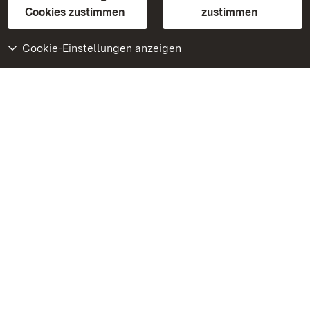
BITV-konform (geprüfte Seiten)
Cookies zustimmen
zustimmen
Cookie-Einstellungen anzeigen
Weiteres
Portal
Monumente
Besuchen Sie uns auf
Facebook
Besuchen Sie uns auf
Instagram
Besuchen Sie uns auf
Youtube
Lernen Sie unsere Apps
kennen
Google Play Store
App Store für iPhone