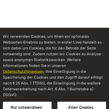
Wir verwenden Cookies, um Ihnen ein optimales
Webseiten-Erlebnis zu bieten. In erster Linie handelt es
Kommen. Staunen. Genießen.
sich dabei um Cookies, die für den Betrieb der Seite
notwendig sind. Zudem nutzen wir Cookies zu Analyse-
sowie anonymen Statistikzwecken. Weitere
Informationen finden Sie in unseren
Datenschutzhinweisen.
Ihre Einwilligung in die
Schloss und Schlossgarten Schwetzingen
Speicherung der Cookies und den Zugriff darauf erfolgt
nach § 25 Abs. 1 TTDSG, die Einwilligung in die weitere
Staatliche Schlösser und Gärten Baden-Württemberg
Datenverarbeitung nach Art. 6 Abs. 1 Buchstabe a)
DSGVO.
Kontakt
FAQ
Impressum
Datenschutz
Gebärdensprache
Leichte Sprache
Erklärung zur Barrierefreiheit
Nur notwendigen
Allen Cookies