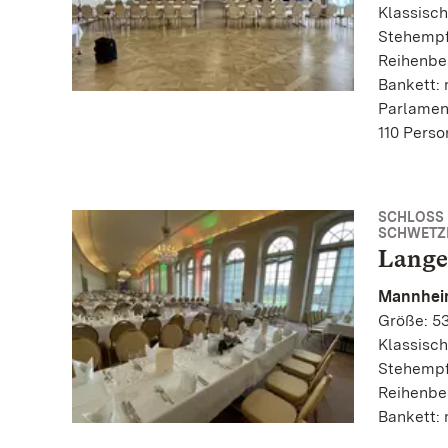
Klassisch
Stehempf
Reihenbe
Bankett: 
Parlamen
110 Pers
SCHLOSS
SCHWETZ
Lange
Mannhei
Größe: 53
Klassisch
Stehempf
Reihenbe
Bankett: