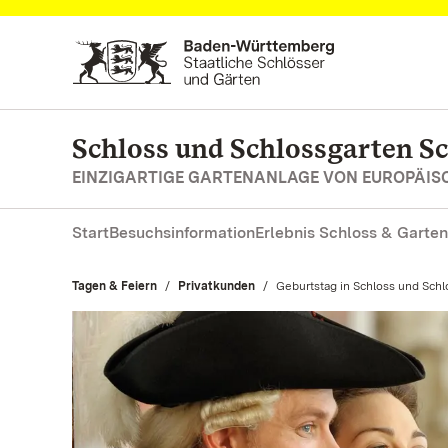
Zum Hauptinhalt springen
Schloss und Schlossgarten S
EINZIGARTIGE GARTENANLAGE VON EUROPÄI
Start
Besuchsinformation
Erlebnis Schloss & Garten
Tagen & Feiern
Privatkunden
Aktuell:
Geburtstag in Schloss und Sch