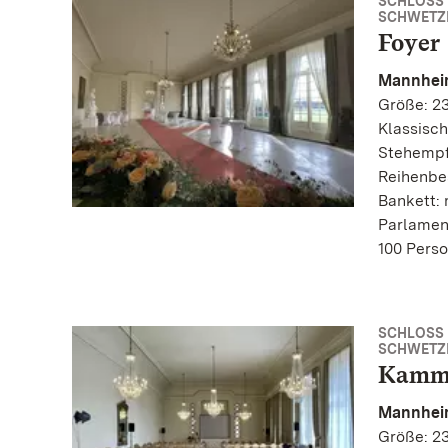
SCHLOSS
SCHWETZ
Foyer
Mannhei
Größe: 23
Klassisch
Stehempf
Reihenbe
Bankett: 
Parlamen
100 Pers
SCHLOSS
SCHWETZ
Kamme
Mannhei
Größe: 23