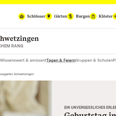
Schlösser
Gärten
Burgen
Klöster
chwetzingen
SCHEM RANG
Wissenswert & amüsant
Tagen & Feiern
Gruppen & Schulen
P
lossgarten Schwetzingen
EIN UNVERGESSLICHES ERLE
Geburtstag i