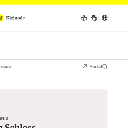
Kleinode
resse
Portal
BNIS
m Schloss