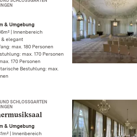
 UND SCHLOSSGARTEN
INGEN
m & Umgebung
6m² | Innenbereich
 & elegant
ang: max. 180 Personen
stuhlung: max. 170 Personen
max. 170 Personen
tarische Bestuhlung: max.
onen
 UND SCHLOSSGARTEN
INGEN
rmusiksaal
m & Umgebung
1m² | Innenbereich