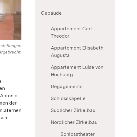
Gebäude
Appartement Carl
Theodor
sstellungen
Appartement Elisabeth
ergebracht.
Augusta
Appartement Luise von
Hochberg
n
Degagements
nen
 Antonio
Schlosskapelle
rmen der
enlaternen
Südlicher Zirkelbau
saal
Nördlicher Zirkelbau
Schlosstheater