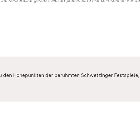
 als Konzertsaal genutzt. Mozart präsentierte hier sein Können vor d
zu den Höhepunkten der berühmten Schwetzinger Festspiele,