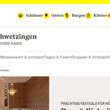
Schlösser
Gärten
Burgen
Klöster
chwetzingen
SCHEM RANG
Wissenswert & amüsant
Tagen & Feiern
Gruppen & Schulen
P
rkelbau
PRÄCHTIGE FESTSÄLE FÜR H