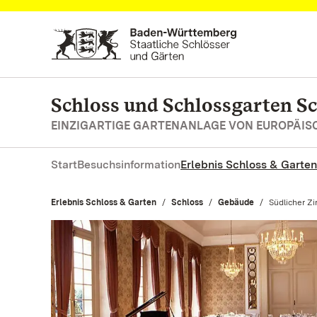
Zum Hauptinhalt springen
Schloss und Schlossgarten S
EINZIGARTIGE GARTENANLAGE VON EUROPÄI
Start
Besuchsinformation
Erlebnis Schloss & Garten
Erlebnis Schloss & Garten
Schloss
Gebäude
Aktuell:
Südlicher Zi