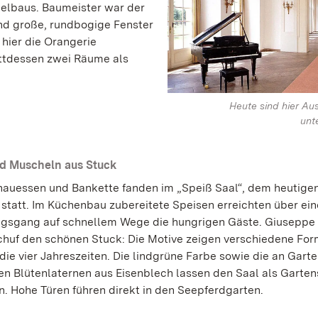
rkelbaus. Baumeister war der
 und große, rundbogige Fenster
 hier die Orangerie
attdessen zwei Räume als
Heute sind hier Au
unt
d Muscheln aus Stuck
auessen und Bankette fanden im „Speiß Saal“, dem heutige
 statt. Im Küchenbau zubereitete Speisen erreichten über ei
gsgang auf schnellem Wege die hungrigen Gäste. Giuseppe
chuf den schönen Stuck: Die Motive zeigen verschiedene Fo
die vier Jahreszeiten. Die lindgrüne Farbe sowie die an Gart
en Blütenlaternen aus Eisenblech lassen den Saal als Garten
n. Hohe Türen führen direkt in den Seepferdgarten.