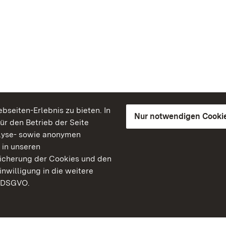
seiten-Erlebnis zu bieten. In
Nur notwendigen Cooki
für den Betrieb der Seite
lyse- sowie anonymen
 in unseren
peicherung der Cookies und den
inwilligung in die weitere
) DSGVO.
Staatliche Schlösser un
Baden-Württemberg
Kontakt