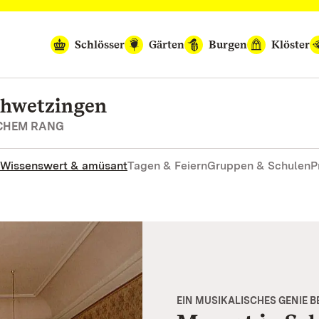
Schlösser
Gärten
Burgen
Klöster
chwetzingen
SCHEM RANG
Wissenswert & amüsant
Tagen & Feiern
Gruppen & Schulen
P
EIN MUSIKALISCHES GENIE B