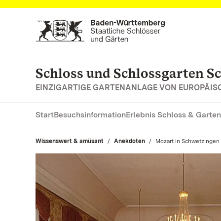
Zum Hauptinhalt springen
Schloss und Schlossgarten S
EINZIGARTIGE GARTENANLAGE VON EUROPÄI
Start
Besuchsinformation
Erlebnis Schloss & Garten
Wissenswert & amüsant
Anekdoten
Aktuell:
Mozart in Schwetzingen